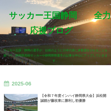
サッカー王国静岡 全力
応援ブログ
サッカー王国・静岡の選手が、以前のように日本代表に多数選出されることを
願って、静岡県高校サッカーや静岡県勢選手の記事を中心にアップしていきま
す。
2025-06
【令和７年度インハイ静岡県大会】浜松開
誠館が藤枝東に勝利し初優勝