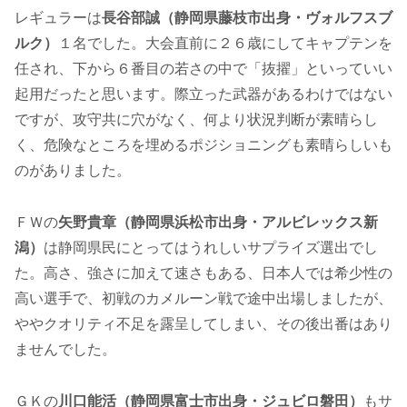
レギュラーは
長谷部誠（静岡県藤枝市出身・ヴォルフスブ
ルク）
１名でした。大会直前に２６歳にしてキャプテンを
任され、下から６番目の若さの中で「抜擢」といっていい
起用だったと思います。際立った武器があるわけではない
ですが、攻守共に穴がなく、何より状況判断が素晴らし
く、危険なところを埋めるポジショニングも素晴らしいも
のがありました。
ＦＷの
矢野貴章（静岡県浜松市出身・アルビレックス新
潟）
は静岡県民にとってはうれしいサプライズ選出でし
た。高さ、強さに加えて速さもある、日本人では希少性の
高い選手で、初戦のカメルーン戦で途中出場しましたが、
ややクオリティ不足を露呈してしまい、その後出番はあり
ませんでした。
ＧＫの
川口能活（静岡県富士市出身・ジュビロ磐田）
もサ