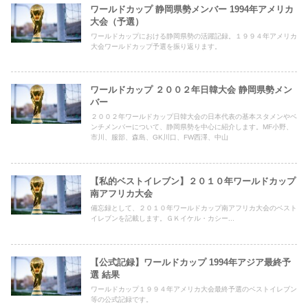
ワールドカップ 静岡県勢メンバー 1994年アメリカ
大会（予選）
ワールドカップにおける静岡県勢の活躍記録。１９９４年アメリカ
大会ワールドカップ予選を振り返ります。
ワールドカップ ２００２年日韓大会 静岡県勢メン
バー
２００２年ワールドカップ日韓大会の日本代表の基本スタメンやベ
ンチメンバーについて、静岡県勢を中心に紹介します。MF小野、
市川、服部、森島、GK川口、FW西澤、中山
【私的ベストイレブン】２０１０年ワールドカップ
南アフリカ大会
備忘録として、２０１０年ワールドカップ南アフリカ大会のベスト
イレブンを記載します。ＧＫイケル・カシー...
【公式記録】ワールドカップ 1994年アジア最終予
選 結果
ワールドカップ１９９４年アメリカ大会最終予選のベストイレブン
等の公式記録です。