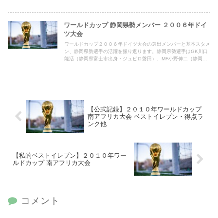
ワールドカップ 静岡県勢メンバー ２００６年ドイ
ツ大会
ワールドカップ２００６年ドイツ大会の選出メンバーと基本スタメ
ン、静岡県勢選手の活躍を振り返ります。静岡県勢選手はGK川口
能活（静岡県富士市出身・ジュビロ磐田）、MF小野伸二（静岡県
沼津市出身・浦和レッズ）、高原直泰（静岡県三島市出身・ハンブ
ルガーSV）
【公式記録】２０１０年ワールドカップ
南アフリカ大会 ベストイレブン・得点ラ
ンク他
【私的ベストイレブン】２０１０年ワー
ルドカップ 南アフリカ大会
コメント