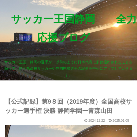
サッカー王国静岡 全力
応援ブログ
サッカー王国・静岡の選手が、以前のように日本代表に多数選出されることを
願って、静岡県高校サッカーや静岡県勢選手の記事を中心にアップしていきま
す。
【公式記録】第9８回（2019年度）全国高校サ
ッカー選手権 決勝 静岡学園ー青森山田
2024.12.22
2025.01.05