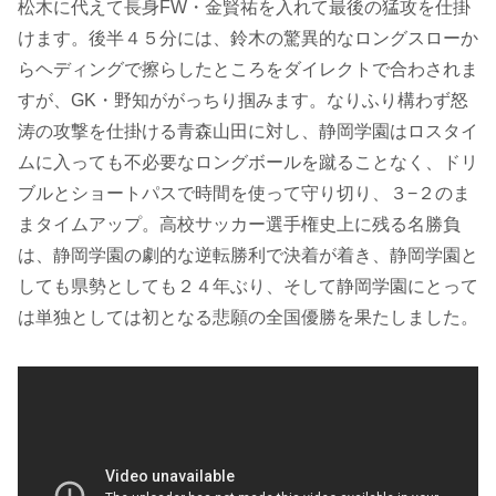
松木に代えて長身FW・金賢祐を入れて最後の猛攻を仕掛
けます。後半４５分には、鈴木の驚異的なロングスローか
らヘディングで擦らしたところをダイレクトで合わされま
すが、GK・野知ががっちり掴みます。なりふり構わず怒
涛の攻撃を仕掛ける青森山田に対し、静岡学園はロスタイ
ムに入っても不必要なロングボールを蹴ることなく、ドリ
ブルとショートパスで時間を使って守り切り、３−２のま
まタイムアップ。高校サッカー選手権史上に残る名勝負
は、静岡学園の劇的な逆転勝利で決着が着き、静岡学園と
しても県勢としても２４年ぶり、そして静岡学園にとって
は単独としては初となる悲願の全国優勝を果たしました。