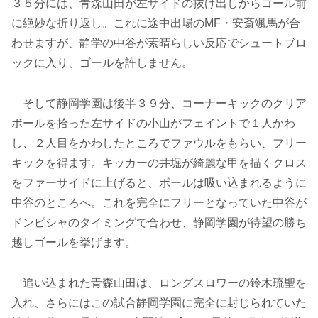
３５分には、青森山田が左サイドの抜け出しからゴール前
に絶妙な折り返し。これに途中出場のMF・安斎颯馬が合
わせますが、静学の中谷が素晴らしい反応でシュートブロ
ックに入り、ゴールを許しません。
そして静岡学園は後半３９分、コーナーキックのクリア
ボールを拾った左サイドの小山がフェイントで１人かわ
し、２人目をかわしたところでファウルをもらい、フリー
キックを得ます。キッカーの井堀が綺麗な甲を描くクロス
をファーサイドに上げると、ボールは吸い込まれるように
中谷のところへ。これを完全にフリーとなっていた中谷が
ドンピシャのタイミングで合わせ、静岡学園が待望の勝ち
越しゴールを挙げます。
追い込まれた青森山田は、ロングスロワーの鈴木琉聖を
入れ、さらにはこの試合静岡学園に完全に封じられていた