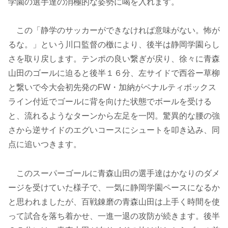
学園の選手達の消極的な姿勢に喝を入れます。
この「静学のサッカーができなければ意味がない。怖が
るな。」という川口監督の檄により、後半は静岡学園らし
さを取り戻します。テンポの良い繋ぎが戻り、徐々に青森
山田のゴールに迫ると後半１６分、左サイドで西谷ー草柳
と繋いで今大会初先発のFW・加納がペナルティボックス
ライン付近でゴールに背を向けた状態でボールを受ける
と、流れるようなターンから左足を一閃。驚異的な腰の強
さから逆サイドのエグいコースにシュートを叩き込み、同
点に追いつきます。
このスーパーゴールに青森山田の選手達はかなりのダメ
ージを受けていた様子で、一気に静岡学園ペースになるか
と思われましたが、百戦錬磨の青森山田は上手く時間を使
って試合を落ち着かせ、一進一退の攻防が続きます。後半