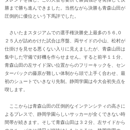
勝まで勝ち進んできました。当然ながら決勝も青森山田が
圧倒的に優位という下馬評でした。
さいたまスタジアムでの選手権決勝史上最多の５６,０
２５人が詰めかけた試合は序盤、両サイドの小山、松村が
仕掛けを見せる悪くない入りに見えましたが、青森山田は
集中した守備で好機を作らせません。すると前半１１分、
青森山田の左サイド深い位置からのフリーキックを、セン
ターバックの藤原が難しい体制から頭で上手く合わせ、最
初のシュートでいきなり先制。静岡学園は今大会初失点を
喫します。
ここからは青森山田の圧倒的なインテンシティの高さに
よるプレスで、静岡学園らしいサッカーが全くできない時
間帯が続きます。そして青森山田は３２分、左サイドから