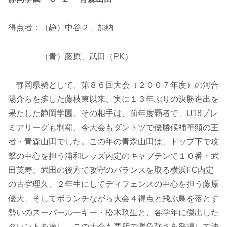
得点者：（静）中谷２、加納
（青）藤原、武田（PK）
静岡県勢として、第８６回大会（２００７年度）の河合
陽介らを擁した藤枝東以来、実に１３年ぶりの決勝進出を
果たした静岡学園。その相手は、前年度覇者で、U18プレ
ミアリーグも制覇、今大会もダントツで優勝候補筆頭の王
者・青森山田でした。この年の青森山田は、トップ下で攻
撃の中心を担う浦和レッズ内定のキャプテンで１０番・武
田英寿、武田の後方で攻守のバランスを取る横浜FC内定
の古宿理久、２年生にしてディフェンスの中心を担う藤原
優大、そしてボランチながら大会４得点と飛ぶ鳥を落とす
勢いのスーパールーキー・松木玖生と、各学年に傑出した
タレントを擁し、この大会も要所で勝負強さを発揮して決