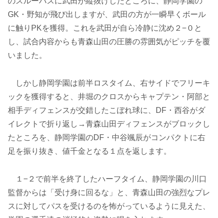
のスルーパスに武田が縦抜けしたところに、静岡学園の
GK・野知が飛び出しますが、武田の方が一瞬早くボール
に触りPKを獲得。これを武田が自ら冷静に沈め２−０と
し、試合内容からも青森山田の圧勝の雰囲気がピッチを覆
いました。
しかし静岡学園は前半ロスタイム、右サイドでフリーキ
ックを獲得すると、井堀のクロスからキャプテン・阿部と
相手ディフェンスが交錯したこぼれ球に、DF・西谷がダ
イレクトで折り返し→青森山田ディフェンスがブロックし
たところを、静岡学園のDF・中谷颯辰がコンパクトに右
足を振り抜き、値千金となる１点を返します。
１−２で前半を終了したハーフタイム、静岡学園の川口
監督からは「受け身に回るな」と、青森山田の強烈なプレ
スに対してパスを受けるのを怖がっているように見えた、