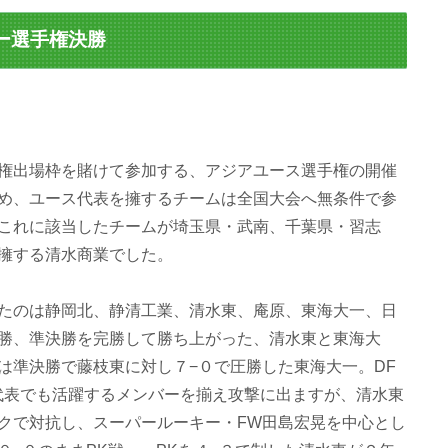
カー選手権決勝
権出場枠を賭けて参加する、アジアユース選手権の開催
め、ユース代表を擁するチームは全国大会へ無条件で参
これに該当したチームが埼玉県・武南、千葉県・習志
擁する清水商業でした。
たのは静岡北、静清工業、清水東、庵原、東海大一、日
勝、準決勝を完勝して勝ち上がった、清水東と東海大
は準決勝で藤枝東に対し７−０で圧勝した東海大一。DF
代表でも活躍するメンバーを揃え攻撃に出ますが、清水東
クで対抗し、スーパールーキー・FW田島宏晃を中心とし