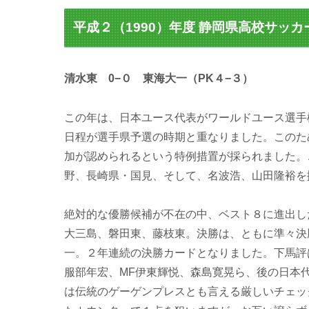
平成２（1990）年度 静岡県高校サッ
清水東 0−０ 東海大一（PK４−３）
この年は、日本ユース代表がワールドユース選手
日程が選手県予選の時期と重なりました。このた
加が認められるという特例措置が採られました。
野、長崎県・国見、そして、名波浩、山田隆裕を
絶対的な優勝候補が不在の中、ベスト８に進出し
大三島、磐田東、藤枝東。決勝は、ともに準々決
一。２年連続の決勝カードとなりました。下馬評
服部年宏、MF伊東輝悦、森島寛晃ら、後の日本
は伝統のゲーゲンプレスとも言える厳しいチェッ