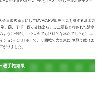
−０のままPK戦へ。PKを４−３で制した清水東が２年
大会最優秀新人にしてMVPのFW田島宏晃を擁する清水東
大岩剛、薩川了洋、西ヶ谷隆之ら、史上最強と称された清水
のように優勝し、今大会でも絶対的な本命でしたが、エ
ィションはボロボロで、３回戦で大宮東にPK戦で敗れま
広がりました。
カー選手権結果