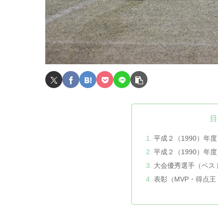
目
平成２（1990）年
平成２（1990）年
大会優秀選手（ベス
表彰（MVP・得点