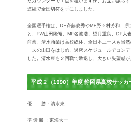
たカウンターで１点を狙いますが、お互い譲らず０
連続で全国切符を手にしました。
全国選手権は、DF斉藤俊秀やMF野々村芳和、県
と、FW山田隆裕、MF名波浩、望月重良、DF
商業。清水商業は高校総体、全日本ユースも当然
ースの山田をはじめ、過密スケジュールでコンデ
した。清水東も２回戦で敗退し、大きい失望感が
平成２（1990）年度 静岡県高校サッ
優 勝：清水東
準 優 勝 ：東海大一