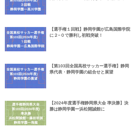
【選手権１回戦】静岡学園が広島国際学院
に２−０で勝利し初戦突破！
【第103回全国高校サッカー選手権】静岡
県代表・静岡学園の組合せと展望
【2024年度選手権静岡県大会 準決勝】決
勝は静岡学園ー浜松開誠館に