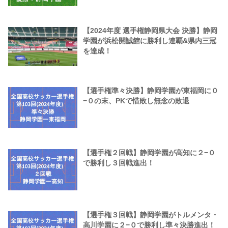
【2024年度 選手権静岡県大会 決勝】静岡
学園が浜松開誠館に勝利し連覇&県内三冠
を達成！
【選手権準々決勝】静岡学園が東福岡に０
−０の末、PKで惜敗し無念の敗退
【選手権２回戦】静岡学園が高知に２−０
で勝利し３回戦進出！
【選手権３回戦】静岡学園がトルメンタ・
高川学園に２−０で勝利し準々決勝進出！