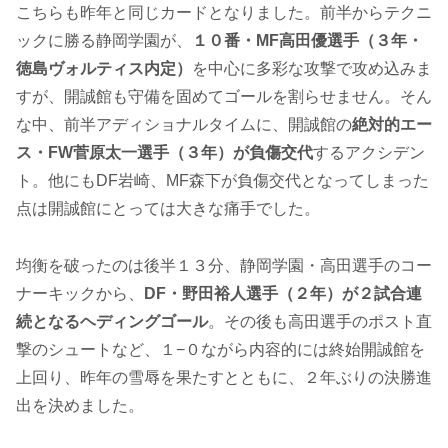
こちらも昨年と同じカードとなりました。前半からテクニ
ックに勝る静岡学園が、
１０番・MF高田優選手（３年・
徳島ヴォルティス内定）
を中心に多彩な攻撃で攻め込みま
すが、開誠館も守備を固めてゴールを割らせません。そん
な中、前半アディショナルタイムに、開誠館の
絶対的エー
ス・FW菅原太一選手（３年）が負傷交代
するアクシデン
ト。他にもDF岩崎、MF森下が負傷交代となってしまった
点は開誠館にとっては大きな痛手でした。
均衡を破ったのは後半１３分、静岡学園・高田選手のコー
ナーキックから、
DF・野田裕人選手（２年）が２試合連
続となるヘディングゴール
。その後も高田選手のポスト直
撃のシュートなど、１−０ながら内容的には終始開誠館を
上回り、昨年の雪辱を果たすとともに、２年ぶりの決勝進
出を決めました。