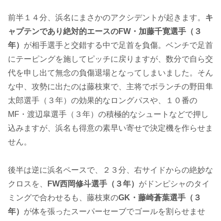
前半１４分、浜名にまさかのアクシデントが起きます。
キ
ャプテンであり絶対的エースのFW・加藤千寛選手（３
年）
が相手選手と交錯する中で足首を負傷。ベンチで足首
にテーピングを施してピッチに戻りますが、数分で自ら交
代を申し出て無念の負傷退場となってしまいました。そん
な中、攻勢に出たのは藤枝東で、主将でボランチの野田隼
太郎選手（３年）の効果的なロングパスや、１０番の
MF・渡辺皐選手（３年）の積極的なシュートなどで押し
込みますが、浜名も得意の素早い寄せで決定機を作らせま
せん。
後半は逆に浜名ペースで、２３分、右サイドからの絶妙な
クロスを、
FW西岡修斗選手（３年）
がドンピシャのタイ
ミングで合わせるも、藤枝東の
GK・藤崎蒼葉選手（３
年）
が体を張ったスーパーセーブでゴールを割らせませ