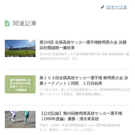
ロマーリオ
関連記事
第104回 全国高校サッカー選手権静岡県大会 決勝
浜松開誠館ー藤枝東
第104回 全国高校サッカー選手権静岡県大会 決勝 浜松開誠館ー藤
枝東2025年11月15日 IAI...
第１０３回全国高校サッカー選手権 静岡県大会 決
勝トーナメント１回戦 １日目結果
１０月２６日、第１０３回全国高校サッカー選手権静岡県大会の決
勝トーナメント１回戦が、裾野市運動公園陸...
【公式記録】第69回静岡県高校サッカー選手権
（1990年度編）優勝：清水東高校
平成２（1990）年度 静岡県高校サッカー選手権決勝清水東
0−０ 東海大一（PK４−３） この年は...