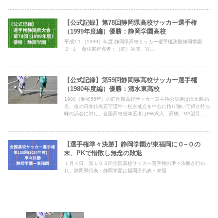
【公式記録】第78回静岡県高校サッカー選手権
（1999年度編）優勝：静岡学園高校
平成1１（1999）年度 静岡県高校サッカー選手権決勝静岡学園
２−１ 藤枝東得点者：（静）谷澤、宮...
【公式記録】第59回静岡県高校サッカー選手権
（1980年度編）優勝：清水東高校
1980（昭和55年）の静岡県高校サッカー選手権の決勝は清水東-浜
名。後の日本代表正守護神・松永成立を中心に粘り強い守備が持ち
味の浜名に対し、全国高校総体王者はFW沢入、高橋、MF望月、
GK膳亀とタレント揃い。試合は開始早々の前半６分に内田のゴー
ルで清水東が先制
【選手権準々決勝】静岡学園が東福岡に０−０の
末、PKで惜敗し無念の敗退
１月４日、第１０３回全国高校サッカー選手権の準々決勝が行わ
れ、静岡県代表・静岡学園は福岡県代表・東福...