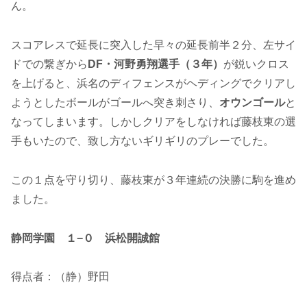
ん。
スコアレスで延長に突入した早々の延長前半２分、左サイ
ドでの繋ぎから
DF・河野勇翔選手（３年）
が鋭いクロス
を上げると、浜名のディフェンスがヘディングでクリアし
ようとしたボールがゴールへ突き刺さり、
オウンゴール
と
なってしまいます。しかしクリアをしなければ藤枝東の選
手もいたので、致し方ないギリギリのプレーでした。
この１点を守り切り、藤枝東が３年連続の決勝に駒を進め
ました。
静岡学園 １−０ 浜松開誠館
得点者：（静）野田