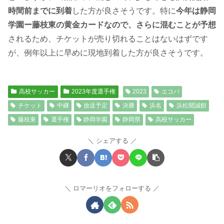
時間前までに到着
した方が良さそうです。特に
今年は静岡
学園ー藤枝東の黄金カードなので、さらに混むことが予想
されるため、チケットが売り切れることはないはずです
が、例年以上に早めに現地到着した方が良さそうです。
高校サッカー
2023年度選手権
2023
エコパ
チケット
中継
放送予定
決勝
浜名
浜松開誠館
藤枝東
選手権
静岡学園
静岡県
高校サッカー
シェアする
ロマーリオをフォローする