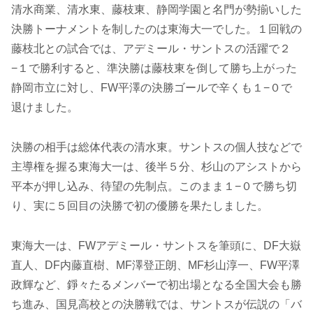
清水商業、清水東、藤枝東、静岡学園と名門が勢揃いした
決勝トーナメントを制したのは東海大一でした。１回戦の
藤枝北との試合では、アデミール・サントスの活躍で２
−１で勝利すると、準決勝は藤枝東を倒して勝ち上がった
静岡市立に対し、FW平澤の決勝ゴールで辛くも１−０で
退けました。
決勝の相手は総体代表の清水東。サントスの個人技などで
主導権を握る東海大一は、後半５分、杉山のアシストから
平本が押し込み、待望の先制点。このまま１−０で勝ち切
り、実に５回目の決勝で初の優勝を果たしました。
東海大一は、FWアデミール・サントスを筆頭に、DF大嶽
直人、DF内藤直樹、MF澤登正朗、MF杉山淳一、FW平澤
政輝など、錚々たるメンバーで初出場となる全国大会も勝
ち進み、国見高校との決勝戦では、サントスが伝説の「バ