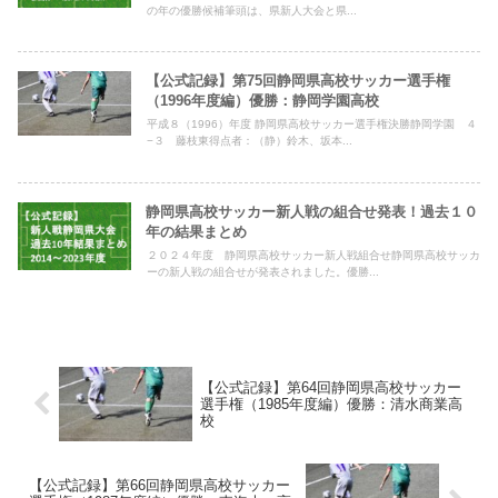
の年の優勝候補筆頭は、県新人大会と県...
【公式記録】第75回静岡県高校サッカー選手権
（1996年度編）優勝：静岡学園高校
平成８（1996）年度 静岡県高校サッカー選手権決勝静岡学園 ４
−３ 藤枝東得点者：（静）鈴木、坂本...
静岡県高校サッカー新人戦の組合せ発表！過去１０
年の結果まとめ
２０２４年度 静岡県高校サッカー新人戦組合せ静岡県高校サッカ
ーの新人戦の組合せが発表されました。優勝...
【公式記録】第64回静岡県高校サッカー
選手権（1985年度編）優勝：清水商業高
校
【公式記録】第66回静岡県高校サッカー