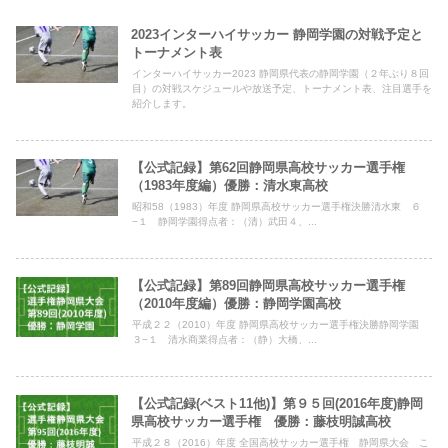
2023インターハイサッカー 静岡学園の対戦予定と
トーナメント表
インターハイサッカー2023 静岡県代表の静岡学園（２年ぶり８回
目）の対戦スケジュールや放送予定、トーナメント表、注目選手を
紹介します。
【公式記録】第62回静岡県高校サッカー選手権
（1983年度編）優勝：清水東高校
昭和58（1983）年度 静岡県高校サッカー選手権決勝清水東 ６
−１ 静岡学園得点者：（清）武田４、...
【公式記録】第89回静岡県高校サッカー選手権
（2010年度編）優勝：静岡学園高校
平成２２（2010）年度 静岡県高校サッカー選手権決勝静岡学園
３−１ 清水商業得点者：（静）大橋、...
【公式記録(ベスト11他)】第９５回(2016年度)静岡
県高校サッカー選手権 優勝：藤枝明誠高校
平成２８（2016）年度 全国高校サッカー選手権 静岡県大会 こ