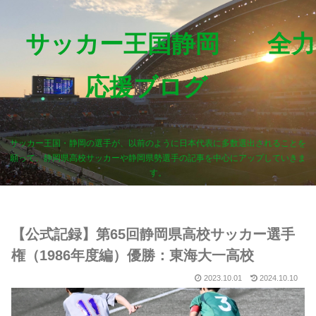
サッカー王国静岡 全力
応援ブログ
サッカー王国・静岡の選手が、以前のように日本代表に多数選出されることを
願って、静岡県高校サッカーや静岡県勢選手の記事を中心にアップしていきま
す。
【公式記録】第65回静岡県高校サッカー選手
権（1986年度編）優勝：東海大一高校
2023.10.01
2024.10.10