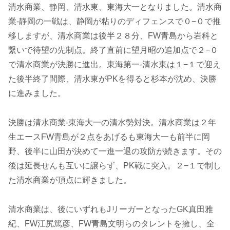
清水商業、静岡、清水東、東海大一となりました。清水商
業-静岡の一戦は、静岡が粘りのディフェンスで０−０で推
移しますが、清水商業は後半２８分、FW青島から岩科と
繋いで待望の先制点。終了直前に望月昭の追加点で２−０
で清水商業が決勝に進出。東海第一-清水東は１−１で迎え
た後半終了間際、清水東がPKを得ると杉本が沈め、決勝
に進みました。
決勝は清水商業-東海大一の清水勢対決。清水商業は２年
生エースFW青島が２点をあげるも東海大一も前半に岡
野、後半に山田が決めて一進一退の攻防が続きます。その
後は延長せんも互いに譲らず、PK戦に突入。２−１で制し
た清水商業が頂点に輝きました。
清水商業は、後にいずれもJリーガーとなったGK真田雅
紀、FW江尻篤彦、FW青島文明らのタレントを擁し、全