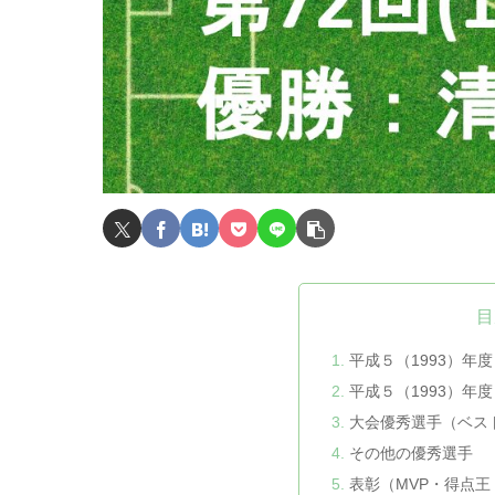
目
平成５（1993）年
平成５（1993）年
大会優秀選手（ベス
その他の優秀選手
表彰（MVP・得点