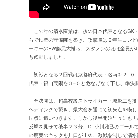
この年の清水商業は、後の日本代表となるGK・
らで鉄壁の守備陣を築き、攻撃陣は２年生コンビ
ーキーのFW藤元大輔ら、スタメンのほぼ全員が
も躍動しました。
初戦となる２回戦は京都府代表・洛南を２−０、
代表・福山蓑陽を３−０と危なげなく下し、準決
準決勝は、超高校級ストライカー・城彰二を擁
ヘディングで繋ぎ、県大会を通じて初失点を喫し
同点に追いつきます。しかし後半開始早々にも再
反撃を見せて後半２３分、DF小川雅己のゴール
の鹿実のキックを川口が止め、激戦を制して清水