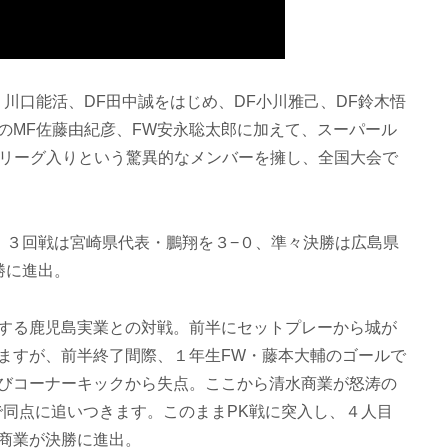
川口能活、DF田中誠をはじめ、DF小川雅己、DF鈴木悟
のMF佐藤由紀彦、FW安永聡太郎に加えて、スーパール
Jリーグ入りという驚異的なメンバーを擁し、全国大会で
３回戦は宮崎県代表・鵬翔を３−０、準々決勝は広島県
勝に進出。
する鹿児島実業との対戦。前半にセットプレーから城が
ますが、前半終了間際、１年生FW・藤本大輔のゴールで
びコーナーキックから失点。ここから清水商業が怒涛の
で同点に追いつきます。このままPK戦に突入し、４人目
商業が決勝に進出。