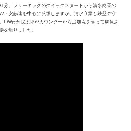
６分、フリーキックのクイックスタートから清水商業の
FW・安藤達を中心に反撃しますが、清水商業も鉄壁の守
、FW安永聡太郎がカウンターから追加点を奪って勝負あ
勝を飾りました。