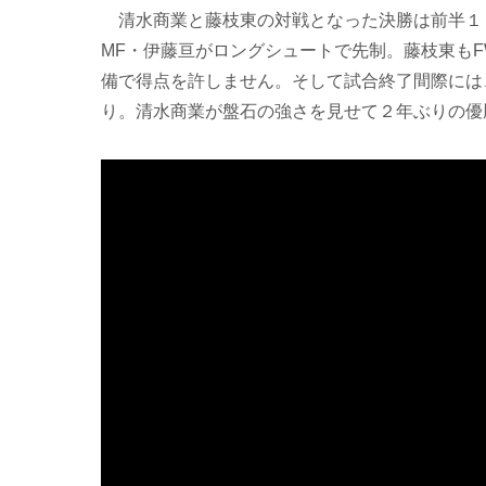
清水商業と藤枝東の対戦となった決勝は前半１
MF・伊藤亘がロングシュートで先制。藤枝東も
備で得点を許しません。そして試合終了間際には
り。清水商業が盤石の強さを見せて２年ぶりの優