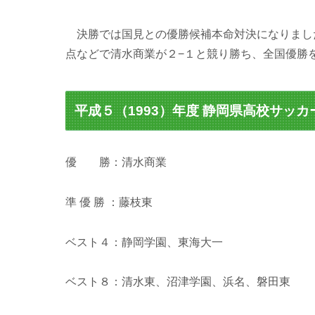
決勝では国見との優勝候補本命対決になりまし
点などで清水商業が２−１と競り勝ち、全国優勝
平成５（1993）年度 静岡県高校サッ
優 勝：清水商業
準 優 勝 ：藤枝東
ベスト４：静岡学園、東海大一
ベスト８：清水東、沼津学園、浜名、磐田東