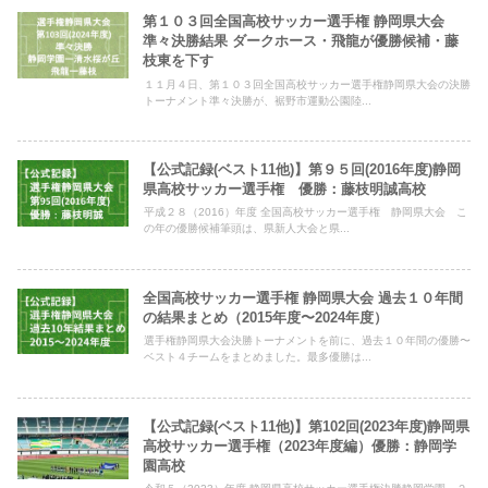
第１０３回全国高校サッカー選手権 静岡県大会
準々決勝結果 ダークホース・飛龍が優勝候補・藤
枝東を下す
１１月４日、第１０３回全国高校サッカー選手権静岡県大会の決勝
トーナメント準々決勝が、裾野市運動公園陸...
【公式記録(ベスト11他)】第９５回(2016年度)静岡
県高校サッカー選手権 優勝：藤枝明誠高校
平成２８（2016）年度 全国高校サッカー選手権 静岡県大会 こ
の年の優勝候補筆頭は、県新人大会と県...
全国高校サッカー選手権 静岡県大会 過去１０年間
の結果まとめ（2015年度〜2024年度）
選手権静岡県大会決勝トーナメントを前に、過去１０年間の優勝〜
ベスト４チームをまとめました。最多優勝は...
【公式記録(ベスト11他)】第102回(2023年度)静岡県
高校サッカー選手権（2023年度編）優勝：静岡学
園高校