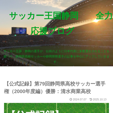
サッカー王国静岡 全力
応援ブログ
サッカー王国・静岡の選手が、以前のように日本代表に多数選出されることを
願って、静岡県高校サッカーや静岡県勢選手の記事を中心にアップしていきま
す。
【公式記録】第79回静岡県高校サッカー選手
権（2000年度編）優勝：清水商業高校
2024.07.07
2025.10.13