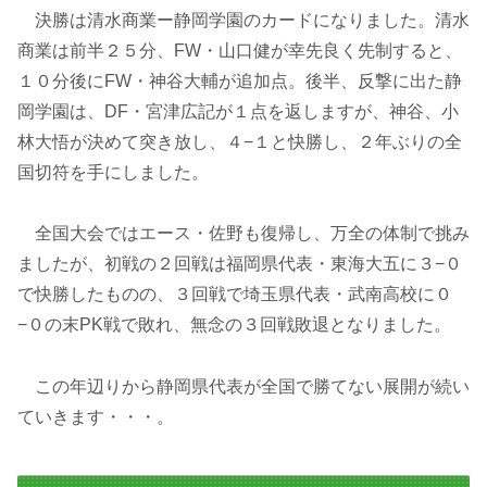
決勝は清水商業ー静岡学園のカードになりました。清水
商業は前半２５分、FW・山口健が幸先良く先制すると、
１０分後にFW・神谷大輔が追加点。後半、反撃に出た静
岡学園は、DF・宮津広記が１点を返しますが、神谷、小
林大悟が決めて突き放し、４−１と快勝し、２年ぶりの全
国切符を手にしました。
全国大会ではエース・佐野も復帰し、万全の体制で挑み
ましたが、初戦の２回戦は福岡県代表・東海大五に３−０
で快勝したものの、３回戦で埼玉県代表・武南高校に０
−０の末PK戦で敗れ、無念の３回戦敗退となりました。
この年辺りから静岡県代表が全国で勝てない展開が続い
ていきます・・・。