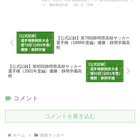
令和５（2023）年度 静岡県高校サッカー選手権決勝静岡学園 ２
−１ 藤枝東得点者：（静）庄、宮崎 ...
【公式記録】第78回静岡県高校サッカー
選手権（1999年度編）優勝：静岡学園高
校
【公式記録】第80回静岡県高校サッカー
選手権（2001年度編）優勝：静岡学園高
校
コメント
コメントを書き込む
ホーム
高校サッカー