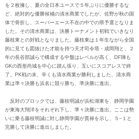
を２枚擁し、夏の全日本ユースで５年ぶりに優勝するな
ど、絶対的な優勝候補の清水商業でしたが、佐野が秋の国
体で骨折し、スーパーエース不在の中での県予選となりま
した。その清水商業は、決勝トーナメント初戦でいきなり
藤枝東との対戦となりました。藤枝東は１年生ながら全国
的に見ても図抜けた才能を持つ天才司令塔・成岡翔と、２
年の長谷部誠らで構成する中盤はレベルが高く、DF陣も
GKの西形尚城を中心に踏ん張り、互いにスコアレスで終
了。PK戦の末、辛くも清水商業が勝利しました。清水商
業は準々決勝も浜名に競り勝ち、準決勝に進出。
反対のブロックでは、藤枝明誠が浜松湖東を、静岡学園
が東海大翔洋をそれぞれ下し、準々決勝に進出。ここは勢
いに乗る藤枝明誠に対し静岡学園が貫禄を示し、５−１と
完勝して決勝に進出しました。