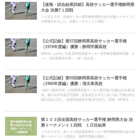
【速報・試合結果詳細】高校サッカー選手権静岡県
大会 決勝T１回戦
１０月２９日、高校サッカー選手権静岡県大会の決勝トーナメント
が開催されました。決勝トーナメント１回戦...
【公式記録】第57回静岡県高校サッカー選手権
（1978年度編）優勝：静岡学園高校
昭和53（1978）年度 静岡県高校サッカー選手権決勝静岡学園 ２
−１ 清水商業得点者：（静）杉山実...
【公式記録】第59回静岡県高校サッカー選手権
（1980年度編）優勝：清水東高校
1980（昭和55年）の静岡県高校サッカー選手権の決勝は清水東-浜
名。後の日本代表正守護神・松永成立を中心に粘り強い守備が持ち
味の浜名に対し、全国高校総体王者はFW沢入、高橋、MF望月、
GK膳亀とタレント揃い。試合は開始早々の前半６分に内田のゴー
ルで清水東が先制
第１０３回全国高校サッカー選手権 静岡県大会 決
勝トーナメント１回戦 １日目結果
１０月２６日、第１０３回全国高校サッカー選手権静岡県大会の決
勝トーナメント１回戦が、裾野市運動公園陸...