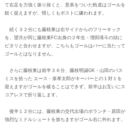
て右足を力強く振り抜くと、意表をついた軌道はゴールを
鋭く捉えますが、惜しくもポストに嫌われます。
続く３２分にも藤枝東は右サイドからのフリーキック
を、望月が同じ藤枝東FC出身の２年生・増田瑛斗の頭に
ピタリと合わせますが、こちらもゴールはバーに当たって
ゴールとはなりません。
さらに藤枝東は前半３６分、藤枝明誠GK・山田のパス
ミスを拾った エース・泉孝太郎がキーパーとの１対１を
迎えますがゴールを破ることはできず。前半はお互いにス
コアレスで折り返します。
後半１２分には、藤枝東の交代出場のボランチ・原田が
強烈なミドルシュートを放ちますがゴール右に外れます。