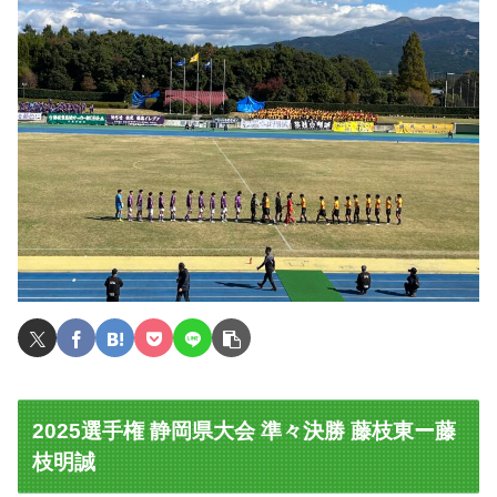
2025選手権 静岡県大会 準々決勝 藤枝東ー藤
枝明誠