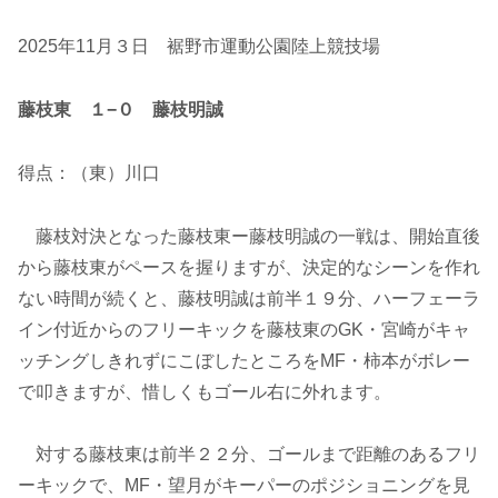
2025年11月３日 裾野市運動公園陸上競技場
藤枝東 １−０ 藤枝明誠
得点：（東）川口
藤枝対決となった藤枝東ー藤枝明誠の一戦は、開始直後
から藤枝東がペースを握りますが、決定的なシーンを作れ
ない時間が続くと、藤枝明誠は前半１９分、ハーフェーラ
イン付近からのフリーキックを藤枝東のGK・宮崎がキャ
ッチングしきれずにこぼしたところをMF・柿本がボレー
で叩きますが、惜しくもゴール右に外れます。
対する藤枝東は前半２２分、ゴールまで距離のあるフリ
ーキックで、MF・望月がキーパーのポジショニングを見