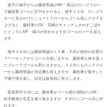
後半の途中からは藤枝明誠がMF・高山のロングスロー
で藤枝東ゴールに圧力をかけると、後半３０分、ロングス
ローと見せかけたショートスローからゴール前にクロスを
上げると、藤枝東のGK・宮崎がキャッチしきれずこぼれ
たところにMF・礒川が合わせますがゴールがバーを超え
ます。
後半３６分には藤枝明誠の１０番・大石が絶好の位置の
フリーキックからゴールを狙いますが、藤枝東も体を張っ
たプレーでゴールを割らせません。４２分にもロングスロ
ーから藤枝明誠が決定機を迎えますが、藤枝東が集中した
守備で弾き返し、試合は延長戦に突入します。
延長前半６分には、藤枝東がゴール前の混戦からMF・
鈴木睡蓮が右足を振り抜きますが、わずかにゴール右に外
れます。