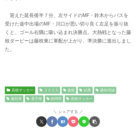
迎えた延長後半７分、左サイドのMF・鈴木からパスを
受けた途中出場のMF・川口が思い切り良く左足を振り抜
くと、ゴール右隅に吸い込まれ決勝点。大熱戦となった藤
枝ダービーは藤枝東に軍配が上がり、準決勝に進出しまし
た。
高校サッカー
２０２５
速報
結果
藤枝明誠
藤枝東
選手権
静岡県
高校サッカー
シェアする