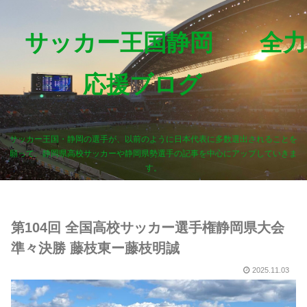
サッカー王国静岡 全力
応援ブログ
サッカー王国・静岡の選手が、以前のように日本代表に多数選出されることを
願って、静岡県高校サッカーや静岡県勢選手の記事を中心にアップしていきま
す。
第104回 全国高校サッカー選手権静岡県大会
準々決勝 藤枝東ー藤枝明誠
2025.11.03